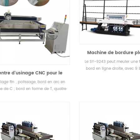
Machine de bordure pl
verre de type verti
Le SY-9243 peut meuler une 
bord en ligne droite, avec 9 
ntre d'usinage CNC pour le
meulage du verre
age fin ; polissage, bord en arc en
e de C ; bord en forme de T, quatre
coins R, angle C.