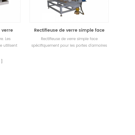
 verre
Rectifieuse de verre simple face
e. Les
Rectifieuse de verre simple face
e utilisent
spécifiquement pour les portes d'armoires
une très
et les portes en verre diamanté.
 un
 machine
ification
avant et