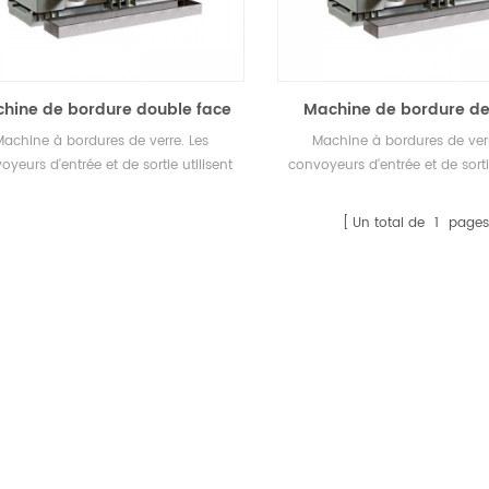
hine de bordure double face
Machine de bordure de
double face
achine à bordures de verre. Les
Machine à bordures de verr
oyeurs d'entrée et de sortie utilisent
convoyeurs d'entrée et de sorti
s courroies dentées pour une très
des courroies dentées pour 
longue durée de vie et un
longue durée de vie et
Un total de
1
pages
ctionnement précis, et la machine
fonctionnement précis, et la
pose d'un système de lubrification
dispose d'un système de lubr
ur les rails du convoyeur avant et
pour les rails du convoyeur 
arrière.
arrière.