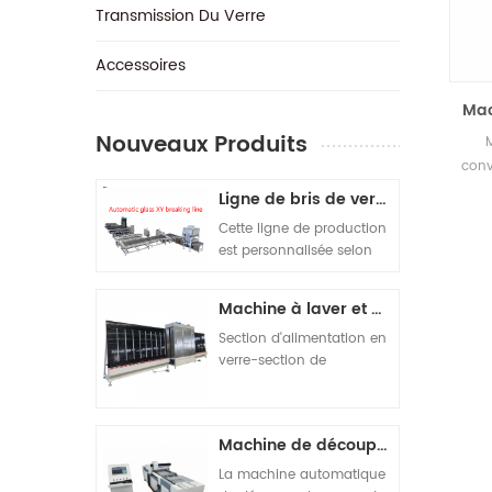
Transmission Du Verre
‎Accessoires
Mac
Nouveaux Produits
M
conv
de
Ligne de bris de verre automatique
Cette ligne de production
fon
est personnalisée selon
dis
les exigences du client. Au
po
total, 5 machines sont
Machine à laver et à sécher verticale ouverte sur le dessus
composées. La
composition de la
Section d'alimentation en
machine est la suivante :
verre-section de
1 chargeuse automatique
nettoyage du verre-
monoposte double tour
section de séchage du
SY-4028. 2 machine de
verre-verre section de
Machine de découpe de vitrocéramique
découpe de verre
décharge-section
automatique SY-4028. 3
d'inspection adjointe.
La machine automatique