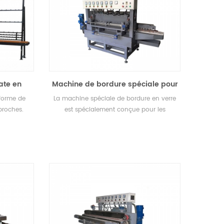
ate en
Machine de bordure spéciale pour
cal
panneau de porte d'armoire
forme de
La machine spéciale de bordure en verre
broches.
est spécialement conçue pour les
panneaux de porte d'armoire, les
panneaux de porte en verre, les bordures
en verre de vitrine