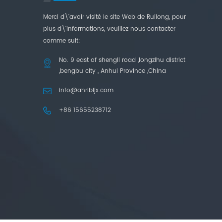
et d'une grande précision
de coupe.
Merci d\'avoir visité le site Web de Ruilong, pour
plus d\'informations, veuillez nous contacter
comme suit:
No. 9 east of shengli road ,longzihu district
,bengbu city , Anhui Province ,China
info@ahrlbljx.com
+86 15655238712