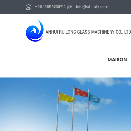
+86 15655238712
info@ahrlbljx.com
ANHUI RUILONG GLASS MACHINERY CO., LTD
MAISON