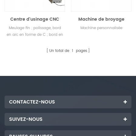
Centre d'usinage CNC
Machine de broyage
pour le meulage du verre
personnalisée
Meulage fin ; polissage, bord
Machine personnalisée
en arc en forme de C ; bord en
forme de T, quatre coins R,
angle C.
Un total de
1
pages
CONTACTEZ-NOUS
SUIVEZ-NOUS