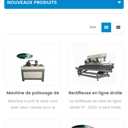
NOUVEAUX PRODUITS
Voir :
Machine de polissage de
Rectifieuse en ligne droite
verre rond
(horizontale)
Machine à polir le verre rond
La rectifieuse de verre en ligne
avec deux meules pour le
droite SY- 2000-9 peut traiter
meulage et le polissage.
le verre, la pierre, le verre
perspex, la plaque acrylique,
etc.