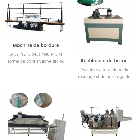
Machine de bordure
plate en verre de type
Le SY-9243 peut meuler une
vertical
Rectifieuse de forme
forme de bord en ligne droite,
ronde de grande taille
avec 9 broches.
Machine automatique de
meulage et de polissage du
verre rond