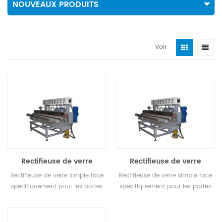
NOUVEAUX PRODUITS
Voir :
Rectifieuse de verre
Rectifieuse de verre
simple face
simple face
Rectifieuse de verre simple face
Rectifieuse de verre simple face
spécifiquement pour les portes
spécifiquement pour les portes
d'armoires et les portes en
d'armoires et les portes en
verre diamanté.
verre diamanté.