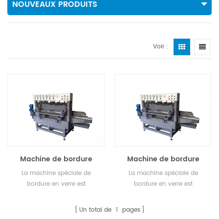
NOUVEAUX PRODUITS
Voir :
Machine de bordure
Machine de bordure
spéciale pour panneau
spéciale pour panneau
La machine spéciale de
La machine spéciale de
de porte d'armoire
de porte d'armoire
bordure en verre est
bordure en verre est
spécialement conçue pour les
spécialement conçue pour les
panneaux de porte d'armoire,
panneaux de porte d'armoire,
Un total de
1
pages
les panneaux de porte en verre,
les panneaux de porte en verre,