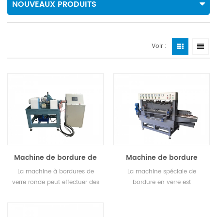
NOUVEAUX PRODUITS
Voir :
Machine de bordure de
Machine de bordure
verre ronde
spéciale pour panneau
La machine à bordures de
La machine spéciale de
de porte d'armoire
verre ronde peut effectuer des
bordure en verre est
bordures de verre par lots.
spécialement conçue pour les
panneaux de porte d'armoire,
les panneaux de porte en verre,