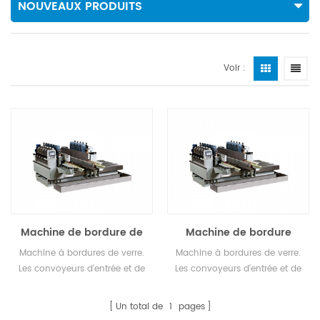
NOUVEAUX PRODUITS
Voir :
Machine de bordure de
Machine de bordure
verre double face
double face
Machine à bordures de verre.
Machine à bordures de verre.
Les convoyeurs d'entrée et de
Les convoyeurs d'entrée et de
sortie utilisent des courroies
sortie utilisent des courroies
dentées pour une très longue
dentées pour une très longue
Un total de
1
pages
durée de vie et un
durée de vie et un