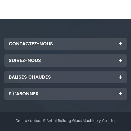
fonctionnement précis, et la
fonctionnement précis, et la
machine dispose d'un système
machine dispose d'un système
de lubrification pour les rails
de lubrification pour les rails
du convoyeur avant et arrière.
du convoyeur avant et arrière.
CONTACTEZ-NOUS
SUIVEZ-NOUS
BALISES CHAUDES
S\'ABONNER
Droit d\'auteur © Anhui Ruilong Glass Machinery Co., Ltd.