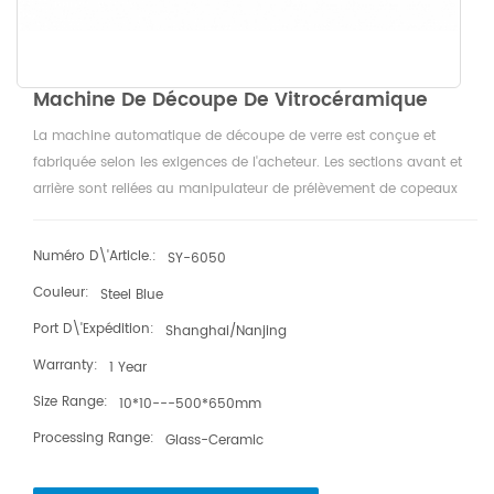
Machine De Découpe De Vitrocéramique
La machine automatique de découpe de verre est conçue et
fabriquée selon les exigences de l'acheteur. Les sections avant et
arrière sont reliées au manipulateur de prélèvement de copeaux
de verre, qui est utilisé pour compléter le processus de découpe
automatique et de forme spéciale du verre du panneau de table
Numéro D\'article.:
SY-6050
de cuisson.
Couleur:
Steel Blue
Port D\'expédition:
Shanghai/Nanjing
Warranty:
1 Year
Size Range:
10*10---500*650mm
Processing Range:
Glass-Ceramic