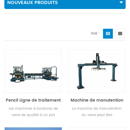
NOUVEAUX PRODUITS
Voir :
Pencil Ligne de traitement
Machine de manutention
de bordures de verre de
du verre
Les machines à bordures de
La machine de manutention
forme ronde
verre de qualité à un prix
du verre peut être
ABORDABLE vous offrent le
personnalisée selon les
meilleur rapport qualité-prix de
exigences du client.