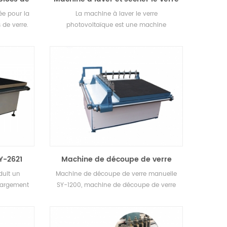
photovoltaïque
ée pour la
La machine à laver le verre
de verre.
photovoltaïque est une machine
personnalisée, Ruilong a conçu cette
machine selon les exigences des clients.
Y-2621
Machine de découpe de verre
manuelle SY-1200
duit un
Machine de découpe de verre manuelle
largement
SY-1200, machine de découpe de verre
verre LCD
multi-coupeurs de haute précision
, le verre
largement utilisée dans le verre plat, le
il et la
verre LCD ultra-mince, la vitrocéramique,