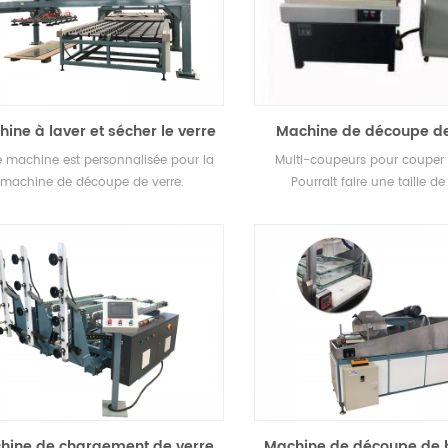
ine à laver et sécher le verre
Machine de découpe de
avec bras manipulateur
multi-coupeurs SY-1
e machine est personnalisée pour la
Multi-coupeurs pour couper l
machine de découpe de verre.
Pourrait faire une taille de
personnalisée.
hine de chargement de verre
Machine de découpe de 