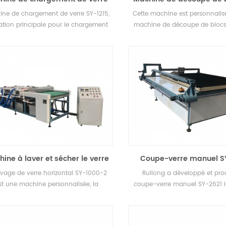
SY-1215
verre
ne de chargement de verre SY-1215,
Cette machine est personnalis
isation principale pour le chargement
machine de découpe de blocs 
omatique du verre. Placez le verre
 la position spécifiée, compte tenu
ignal de ramassage, la ventouse se
ève automatiquement et adsorbe le
e, puis placez le verre sur le rouleau
ransfert, transférez automatiquement
verre vers la machine de découpe.
ine à laver et sécher le verre
Coupe-verre manuel S
horizontale SY-1000-2
avage de verre horizontal SY-1000-2
Ruilong a développé et pro
st une machine personnalisée, la
coupe-verre manuel SY-2621 
hine peut être modifiée selon les
utilisé dans le verre plat, le 
exigences des clients.
ultra-mince, la vitrocéramique
amorphe dans la découpe de f