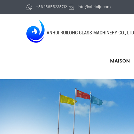
+86 15655238712
info@ahrlbljx.com
ANHUI RUILONG GLASS MACHINERY CO., LTD
MAISON