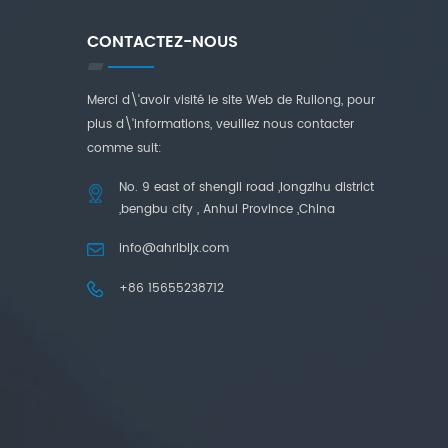
CONTACTEZ-NOUS
Merci d\'avoir visité le site Web de Ruilong, pour
plus d\'informations, veuillez nous contacter
comme suit:
No. 9 east of shengli road ,longzihu district
,bengbu city , Anhui Province ,China
info@ahrlbljx.com
+86 15655238712