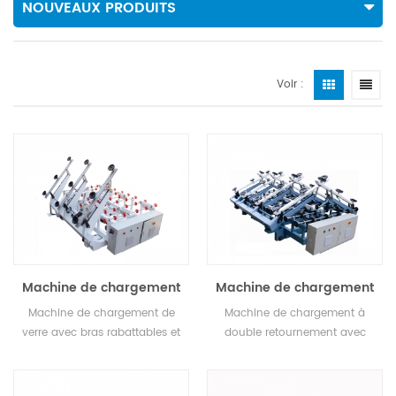
NOUVEAUX PRODUITS
Voir :
Machine de chargement
Machine de chargement
à retournement unique
à double retournement
Machine de chargement de
Machine de chargement à
verre avec bras rabattables et
double retournement avec
ventouses, pourrait déplacer le
chargement et déchargement
verre vers un autre endroit.