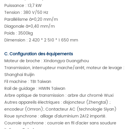
Puissance : 13,7 kW
Tension : 380 V/50 Hz
Parallélisme â¤0,20 mm/m
Diagonale â¤0,40 mm/m
Poids : 3500kg
Dimension : 2 420 * 2 510 * 1 650 mm
C. Configuration des équipements
Moteur de broche : Xindongya Guangzhou
Transmission, interrupteur marche/arrêt, moteur de levage :
Shanghai Ruijin
Fil machine : TBI Taiwan
Rail de guidage : HIWIN Taiwan
Arbre optique de transmission : arbre dur chromé Wuxi
Autres appareils électriques : disjoncteur (Zhengtai) ;
encodeur (Omron); Contacteur AC (technologie Siyan)
Roue synchrone : alliage d'aluminium 2A12 importé.
Courroie synchrone : courroie en fil d'acier sans soudure