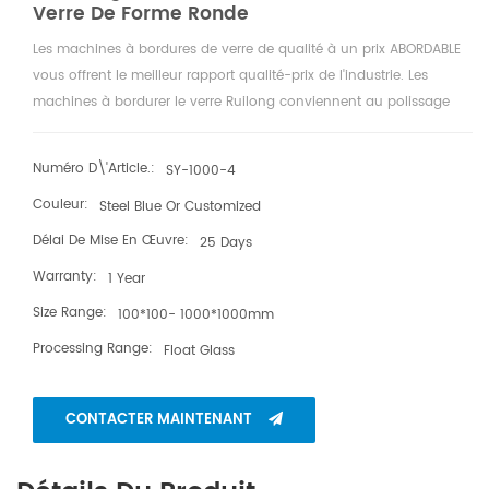
Verre De Forme Ronde
Les machines à bordures de verre de qualité à un prix ABORDABLE
vous offrent le meilleur rapport qualité-prix de l'industrie. Les
machines à bordurer le verre Ruilong conviennent au polissage
des trois faces du bord de tout produit en verre ou en miroir. Les
machines sont conçues en tenant compte d'une période de travail
Numéro D\'article.:
SY-1000-4
à long terme, avec des opérations très conviviales et sont toutes
Couleur:
Steel Blue Or Customized
accompagnées d'une garantie d'un an.
Délai De Mise En Œuvre:
25 Days
Warranty:
1 Year
Size Range:
100*100- 1000*1000mm
Processing Range:
Float Glass
CONTACTER MAINTENANT