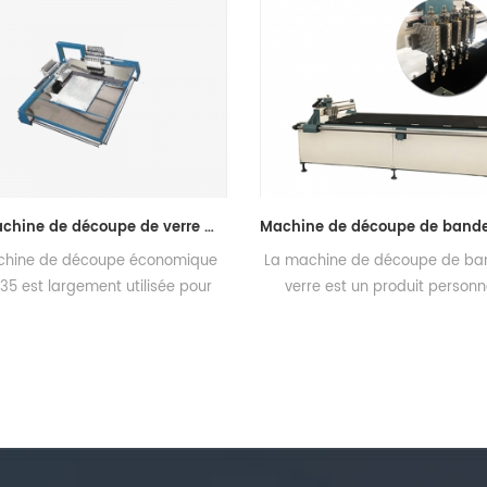
Mini machine de découpe de verre manuelle
Machine de découpe de bandes de verre
coupe économique
La machine de découpe de bandes de
ment utilisée pour
verre est un produit personnalisé,
et le verre super fin.
spécialement utilisé pour couper des
nt pratique,
bandes de verre ignifuges, des bandes
iable et stable,
de verre décoratives, une course de
ion de coupe élevées,
coupe contrôlée à la main, peut
e de la molette de
augmenter le moteur et passer à une
pe.
coupe semi-automatique, qui est plus
rapide et plus efficace. que la machine