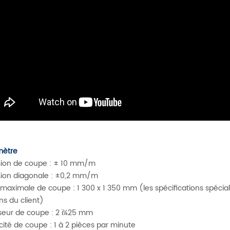
mètre
sion de coupe : ± 10 mm/m
sion diagonale : ±0,2 mm/m
e maximale de coupe : 1 300 x 1 350 mm (les spécifications spéci
ns du client)
seur de coupe : 2 ï¼25 mm
acité de coupe : 1 à 2 pièces par minute