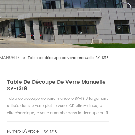
 MANUELLE
Table de découpe de verre manuelle SY-1318
Table De Découpe De Verre Manuelle
SY-1318
Table de découpe de verre manuelle SY-1318 largement
utilisée dans le verre plat, le verre LCD ultra-mince, la
vitrocéramique, le verre amorphe dans la découpe au fil
et la découpe hors ligne. Fonctionnement pratique,
fonctionnement fiable et stable, efficacité et précision
Numéro D\'article.:
SY-1318
de coupe élevées ; la longue durée de vie de la molette