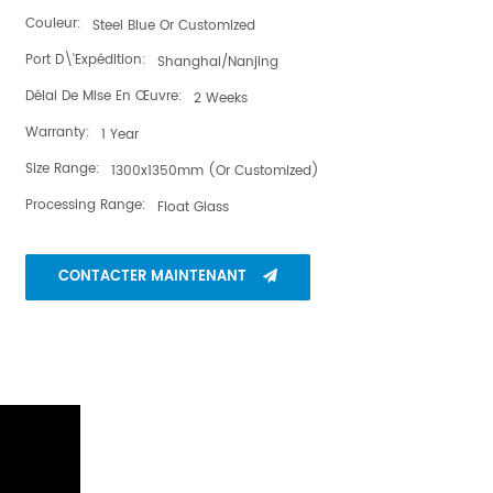
Couleur:
Steel Blue Or Customized
de coupe peut être réparée gratuitement.
Port D\'expédition:
Shanghai/Nanjing
Délai De Mise En Œuvre:
2 Weeks
Warranty:
1 Year
Size Range:
1300x1350mm (or Customized)
Processing Range:
Float Glass
CONTACTER MAINTENANT