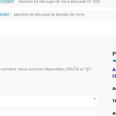
ÉCÉDENT :
Machine De Découpe De Verre Manuelle SY-1200
IVANT :
Machine De Découpe De Bandes De Verre
P
A
 convient. Nous sommes disponibles 24h/24 et 7j/7
L
8
A
T
A