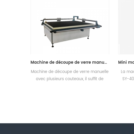
Machine de découpe de verre manuelle
Machine de découpe de verre manuelle
La machine de dé
avec plusieurs couteaux, il suffit de
SY-4035 est large
déplacer la poignée à la main, puis de
couper le verre plat 
terminer le traitement de coupe.
Fonctionneme
fonctionnement f
efficacité et précis
longue durée de vi
cou