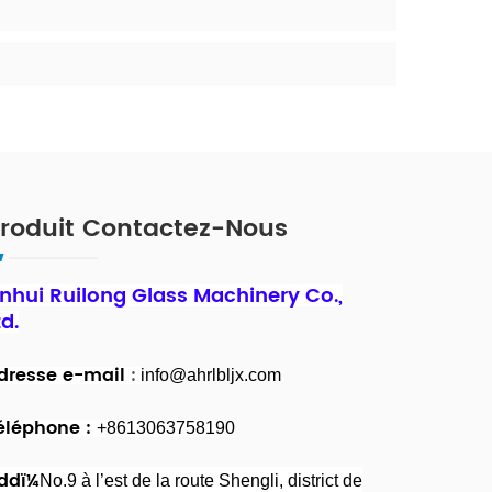
roduit Contactez-Nous
nhui Ruilong Glass Machinery Co.,
td.
dresse e-mail
:
info@ahrlbljx.com
éléphone :
+8613063758190
ddï¼
No.9 à l’est de la route Shengli, district de