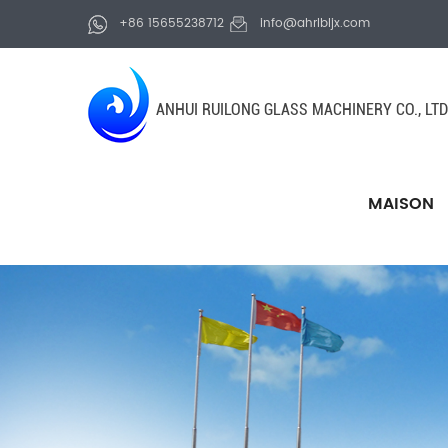
+86 15655238712
info@ahrlbljx.com
ANHUI RUILONG GLASS MACHINERY CO., LTD
MAISON