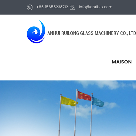
+86 15655238712
info@ahrlbljx.com
ANHUI RUILONG GLASS MACHINERY CO., LTD
MAISON