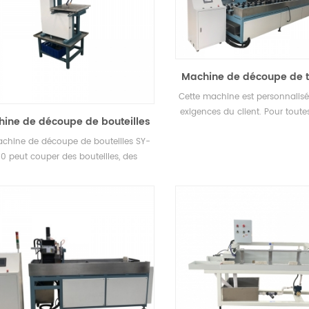
Machine de découpe de 
verre - pour gros tu
Cette machine est personnalisé
exigences du client. Pour toute
ine de découpe de bouteilles
tubes en verre de quartz,
SY-880
chine de découpe de bouteilles SY-
automatique de tige de v
0 peut couper des bouteilles, des
ues de verre, des tubes et des tiges.
Petit grand espace.