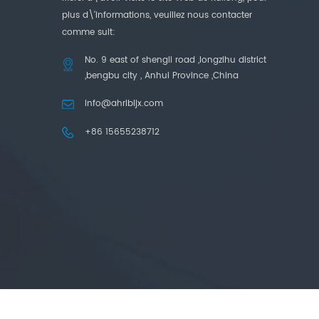
plus d\'informations, veuillez nous contacter
comme suit:
No. 9 east of shengli road ,longzihu district
,bengbu city , Anhui Province ,China
info@ahrlbljx.com
+86 15655238712