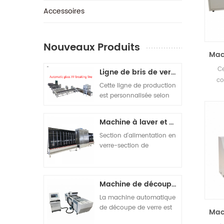
‎Accessoires
Nouveaux Produits
Mac
C
Ligne de bris de verre automatique
co
Cette ligne de production
diam
est personnalisée selon
via 
les exigences du client. Au
alim
total, 5 machines sont
Machine à laver et à sécher verticale ouverte sur le dessus
composées. La
composition de la
Section d'alimentation en
machine est la suivante :
verre-section de
1 chargeuse automatique
nettoyage du verre-
monoposte double tour
section de séchage du
SY-4028. 2 machine de
verre-verre section de
Machine de découpe de vitrocéramique
découpe de verre
décharge-section
automatique SY-4028. 3
d'inspection adjointe.
La machine automatique
Machine à casser
de découpe de verre est
Mac
horizontalement
conçue et fabriquée selon