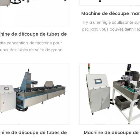
Machine de découpe man
tubes ou de tiges de 
Il y a une règle coulissante su
oscillant, vous pouvez définir 
hine de découpe de tubes de
et la verrouiller. placez votre t
verre rotative
ette conception de machine pour
de verre près du rabat de l'e
uper des tubes de verre de grand
gauche de la règle. afin q
ètre. Après avoir défini le paramètre
puissiez produire en ma
l'écran tactile Delta, le tube de verre
entera et coupera automatiquement
hine de découpe de tubes de
Machine de découpe de t