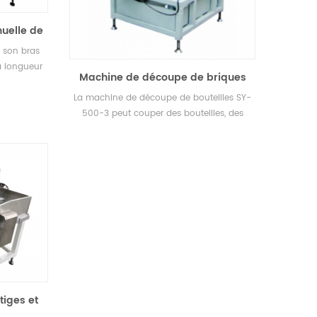
uelle de
verre
r son bras
la longueur
Machine de découpe de briques
ube ou tige
de bouteilles SY-500-3
La machine de découpe de bouteilles SY-
xtrémité
500-3 peut couper des bouteilles, des
ue vous
briques de verre, des tubes et des tiges.
sse.
Petit grand espace.
iges et