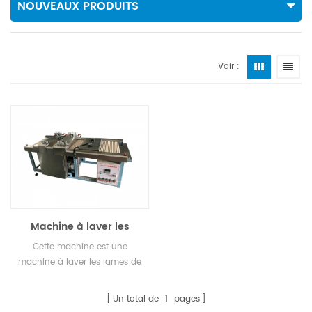
NOUVEAUX PRODUITS
Voir :
Machine à laver les
lames de microscope
Cette machine est une
machine à laver les lames de
microscope SY-500-2
principale pour 2,54 x 72,6 x 1,1
Un total de
1
pages
mm.