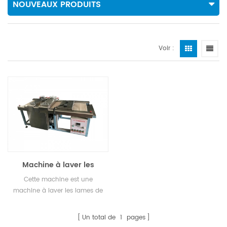
NOUVEAUX PRODUITS
Voir :
Machine à laver les
lames de microscope
Cette machine est une
machine à laver les lames de
microscope SY-500-2
principale pour 2,54 x 72,6 x 1,1
Un total de
1
pages
mm.