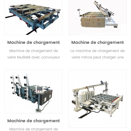
Machine de chargement
Machine de chargement
de verre feuilleté
de verre mince
Machine de chargement de
La machine de chargement de
verre feuilleté avec convoyeur
verre mince peut charger une
à bande pour verre de gros
épaisseur minimale de 0,75
poids.
mm
Machine de chargement
de verre SY-1215
Machine de chargement de