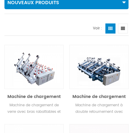
NOUVEAUX PRODUITS
Voir :
Machine de chargement
Machine de chargement
à retournement unique
à double retournement
Machine de chargement de
Machine de chargement à
verre avec bras rabattables et
double retournement avec
ventouses, pourrait déplacer le
chargement et déchargement
verre vers un autre endroit.