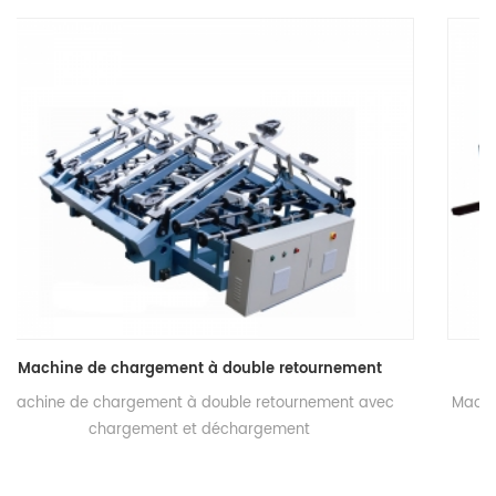
le retournement
Machine de chargement de verre 
retournement avec
Machine de chargement de verre feuillet
gement
à bande pour verre de gros p