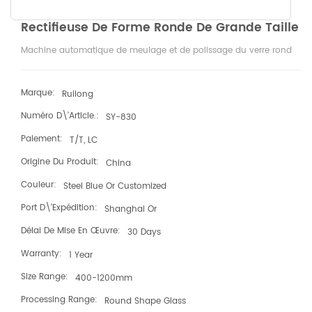
Rectifieuse De Forme Ronde De Grande Taille
Machine automatique de meulage et de polissage du verre rond
Marque:
Ruilong
Numéro D\'article.:
SY-830
Paiement:
T/T, LC
Origine Du Produit:
China
Couleur:
Steel Blue Or Customized
Port D\'expédition:
Shanghai Or
Délai De Mise En Œuvre:
30 Days
Warranty:
1 Year
Size Range:
400-1200mm
Processing Range:
Round Shape Glass