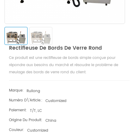
Rectifieuse De Bords De Verre Rond
Ce produit est une rectifieuse de bords simple conçue pour
répondre aux besoins du marché et résoudre le problème de
meulage des bords de verre rond du client.
Il peut effectuer un meulage fin sur du verre rond et broyer des
prismes irréguliers en formes rondes (c'est-à-dire des morceaux
Marque:
Ruilong
carrés en morceaux ronds). La machine utilise un moteur de
Numéro D\'article.:
Customized
régulation de vitesse en continu pour faire tourner le verre, et les
cylindres des deux côtés maintiennent le verre pour qu'il tourne
Paiement:
T/T, LC
uniformément. La meule est proche du verre pour obtenir l'effet de
Origine Du Produit:
China
meulage des bords.
Couleur:
Customized