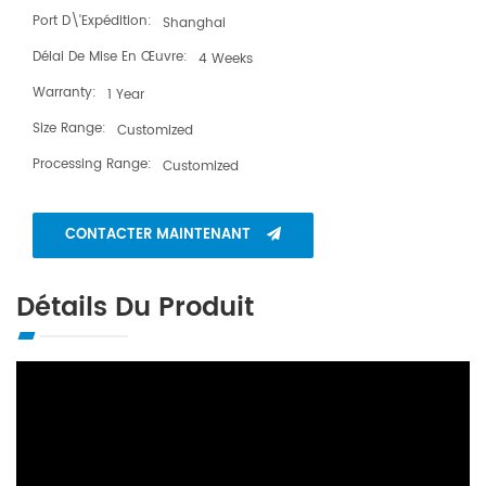
Port D\'expédition:
Shanghai
Délai De Mise En Œuvre:
4 Weeks
Warranty:
1 Year
Size Range:
Customized
Processing Range:
Customized
CONTACTER MAINTENANT
Détails Du Produit