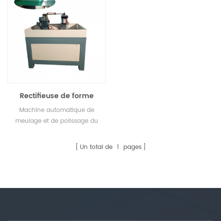
processus de chanfreinage du
verre rond.ã
Rectifieuse de forme
ronde de grande taille
Machine automatique de
meulage et de polissage du
verre rond
Un total de
1
pages