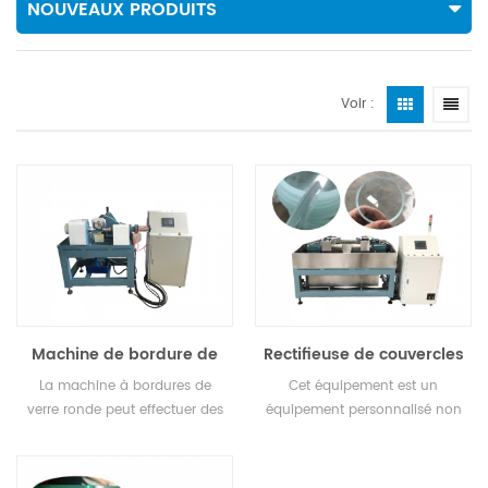
NOUVEAUX PRODUITS
Voir :
Machine de bordure de
Rectifieuse de couvercles
verre ronde
en verre pour instruments
La machine à bordures de
Cet équipement est un
verre ronde peut effectuer des
équipement personnalisé non
bordures de verre par lots.
standard. Le principal groupe
de clients est le verre à
instruments, utilisé pour le