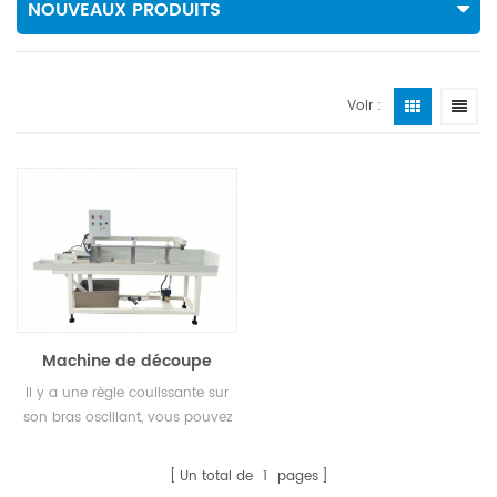
NOUVEAUX PRODUITS
Voir :
Machine de découpe
manuelle de tubes ou de
Il y a une règle coulissante sur
tiges de verre
son bras oscillant, vous pouvez
définir la longueur et la
verrouiller. placez votre tube ou
Un total de
1
pages
tige de verre près du rabat de