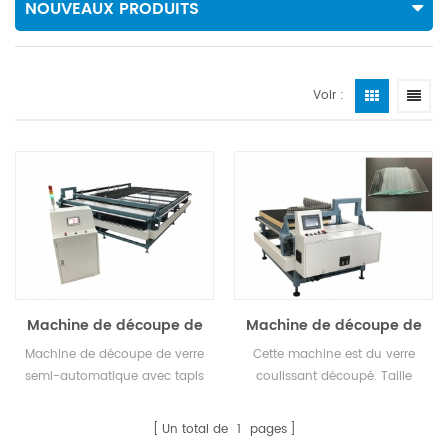
NOUVEAUX PRODUITS
Voir :
Machine de découpe de
Machine de découpe de
verre semi-automatique
lames de microscope
Machine de découpe de verre
Cette machine est du verre
(semi-automatique)
semi-automatique avec tapis
coulissant découpé. Taille
roulant.
maximale du verre 930*630
mm, coupé à 25,4*72,6*1,1 mm
Un total de
1
pages