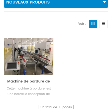
NOUVEAUX PRODUITS
Voir :
Machine de bordure de
verre solaire
Cette machine à bordurer est
une nouvelle conception de
l'équipe Ruilong, spécialisée
dans la bordure et le
Un total de
1
pages
chanfreinage du verre solaire.