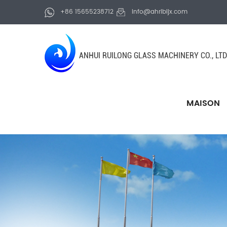
+86 15655238712
info@ahrlbljx.com
ANHUI RUILONG GLASS MACHINERY CO., LTD
MAISON