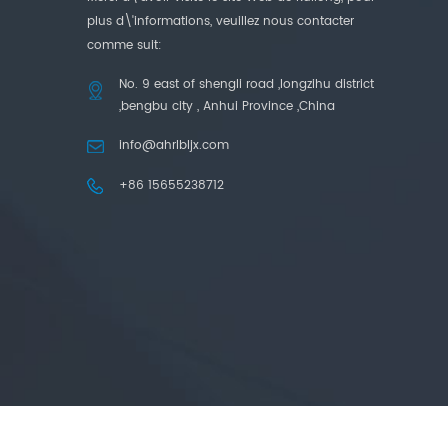
plus d\'informations, veuillez nous contacter
comme suit:
No. 9 east of shengli road ,longzihu district
,bengbu city , Anhui Province ,China
info@ahrlbljx.com
+86 15655238712