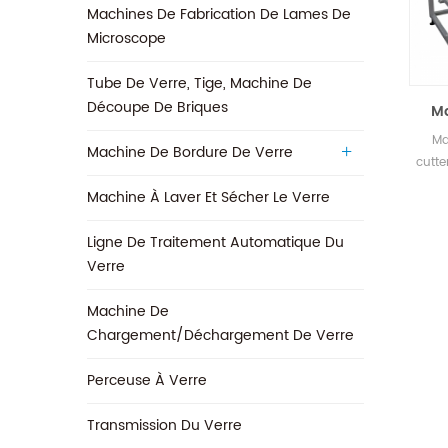
Machines De Fabrication De Lames De
Microscope
Tube De Verre, Tige, Machine De
Découpe De Briques
Ma
Ma
Machine De Bordure De Verre
cutte
êt
Machine À Laver Et Sécher Le Verre
(ve
effi
Ligne De Traitement Automatique Du
Verre
con
d'œu
Machine De
même
Chargement/déchargement De Verre
de m
pré
Perceuse À Verre
Transmission Du Verre