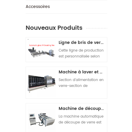
‎Accessoires
Nouveaux Produits
Ligne de bris de verre automatique
Cette ligne de production
est personnalisée selon
les exigences du client. Au
total, 5 machines sont
Machine à laver et à sécher verticale ouverte sur le dessus
composées. La
composition de la
Section d'alimentation en
machine est la suivante :
verre-section de
1 chargeuse automatique
nettoyage du verre-
monoposte double tour
section de séchage du
SY-4028. 2 machine de
verre-verre section de
Machine de découpe de vitrocéramique
découpe de verre
décharge-section
automatique SY-4028. 3
d'inspection adjointe.
La machine automatique
Machine à casser
de découpe de verre est
horizontalement
conçue et fabriquée selon