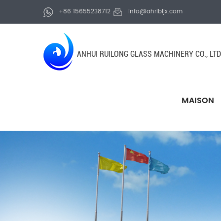
+86 15655238712
info@ahrlbljx.com
ANHUI RUILONG GLASS MACHINERY CO., LTD
MAISON