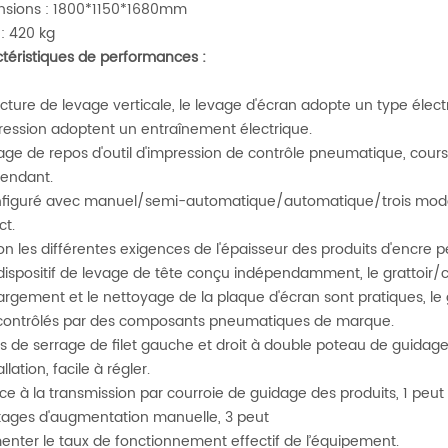
sions : 1800*1150*1680mm
 : 420 kg
téristiques de performances :
ructure de levage verticale, le levage d'écran adopte un type élec
ression adoptent un entraînement électrique.
vage de repos d'outil d'impression de contrôle pneumatique, cours
endant.
nfiguré avec manuel/semi-automatique/automatique/trois mode
ct.
lon les différentes exigences de l'épaisseur des produits d'encre p
 dispositif de levage de tête conçu indépendamment, le grattoir/
rgement et le nettoyage de la plaque d'écran sont pratiques, le g
contrôlés par des composants pneumatiques de marque.
as de serrage de filet gauche et droit à double poteau de guidage
allation, facile à régler.
âce à la transmission par courroie de guidage des produits, 1 peut r
ages d'augmentation manuelle, 3 peut
nter le taux de fonctionnement effectif de l’équipement.