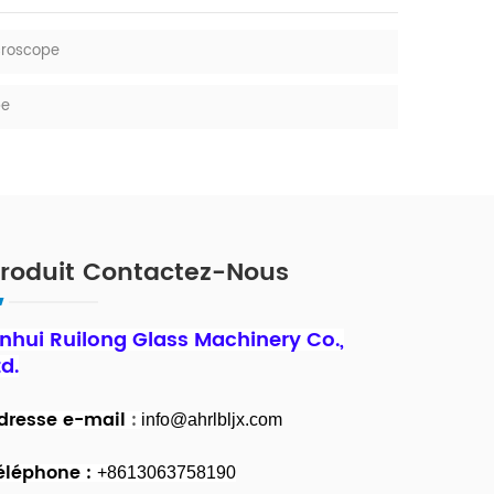
croscope
pe
roduit Contactez-Nous
nhui Ruilong Glass Machinery Co.,
td.
dresse e-mail
:
info@ahrlbljx.com
éléphone :
+8613063758190