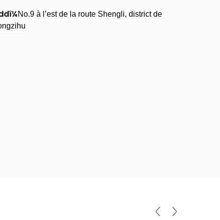
ddï¼
No.9 à l’est de la route Shengli, district de
ongzihu