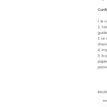
Confi
1, le
2, Ta
guida
3. Le
d'asc
4, im
5, la
papie
panne
BALIS
Ma