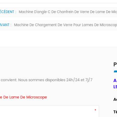
ÉCÉDENT :
Machine D'angle C De Chanfrein De Verre De Lame De Mi
IVANT :
Machine De Chargement De Verre Pour Lames De Microsco
P
A
 convient. Nous sommes disponibles 24h/24 et 7j/7
L
rre De Lame De Microscope
A
T