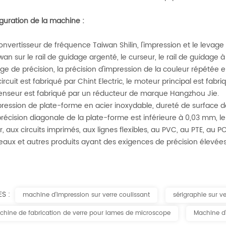
guration de la machine :
 convertisseur de fréquence Taiwan Shilin, l'impression et le lev
iwan sur le rail de guidage argenté, le curseur, le rail de guidage à
ge de précision, la précision d'impression de la couleur répétée 
 circuit est fabriqué par Chint Electric, le moteur principal est fa
enseur est fabriqué par un réducteur de marque Hangzhou Jie.
pression de plate-forme en acier inoxydable, dureté de surface 
 précision diagonale de la plate-forme est inférieure à 0,03 mm, le
r, aux circuits imprimés, aux lignes flexibles, au PVC, au PTE, au
aux et autres produits ayant des exigences de précision élevées.
ES :
machine d'impression sur verre coulissant
sérigraphie sur ve
chine de fabrication de verre pour lames de microscope
Machine d'