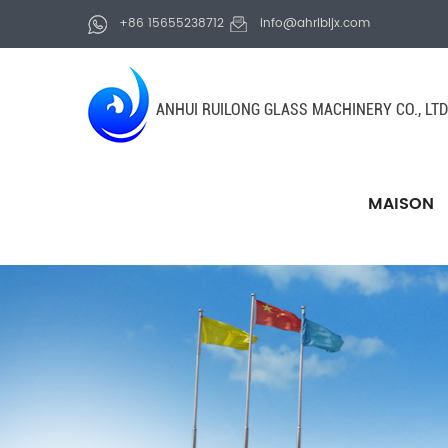
+86 15655238712
info@ahrlbljx.com
ANHUI RUILONG GLASS MACHINERY CO., LTD
MAISON