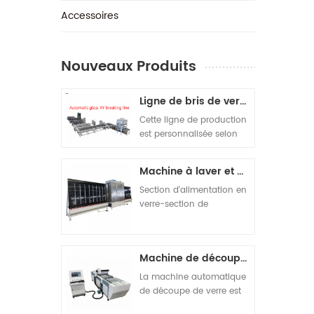
‎Accessoires
Nouveaux Produits
Ligne de bris de verre automatique
Cette ligne de production
est personnalisée selon
les exigences du client. Au
total, 5 machines sont
Machine à laver et à sécher verticale ouverte sur le dessus
composées. La
composition de la
Section d'alimentation en
machine est la suivante :
verre-section de
1 chargeuse automatique
nettoyage du verre-
monoposte double tour
section de séchage du
SY-4028. 2 machine de
verre-verre section de
Machine de découpe de vitrocéramique
découpe de verre
décharge-section
automatique SY-4028. 3
d'inspection adjointe.
La machine automatique
Machine à casser
de découpe de verre est
horizontalement
conçue et fabriquée selon