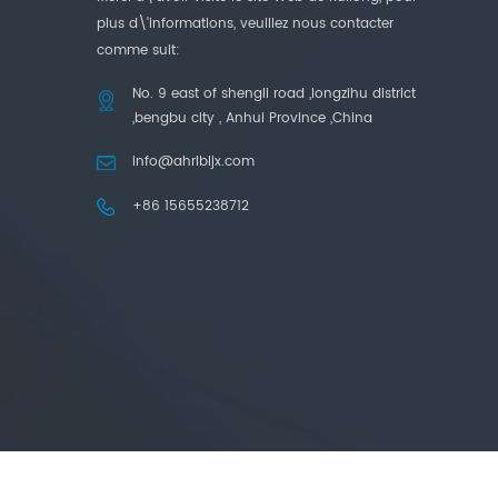
plus d\'informations, veuillez nous contacter
comme suit:
No. 9 east of shengli road ,longzihu district
,bengbu city , Anhui Province ,China
info@ahrlbljx.com
+86 15655238712