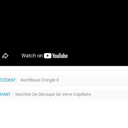
ÉCÉDENT :
Rectifieuse D'angle R
IVANT :
Machine De Découpe De Verre Capillaire